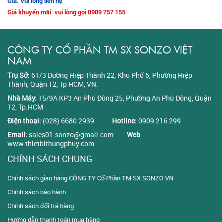
Giá: Vui lòng liên hệ
Giá khuyến mãi: vui lòng gọi 0909 757 155
CÔNG TY CỔ PHẦN TM SX SONZO VIỆT
NAM
Trụ Sở:
61/3 Đường Hiệp Thành 22, Khu Phố 6, Phường Hiệp
Thành, Quận 12, Tp HCM, VN.
Nhà Máy:
15/9A KP3 An Phú Đông 25, Phường An Phú Đông, Quận
12, Tp.HCM
Điện thoại:
(028) 6680 2939
Hotline:
0909 216 299
Email:
sales01.sonzo@gmail.com
Web
:
www.thietbithungphuy.com
CHÍNH SÁCH CHUNG
Chính sách giao hàng CÔNG TY Cổ Phần TM SX SONZO VN
Chính sách bảo hành
Chính sách đổi trả hàng
Hướng dẫn thanh toán mua hàng