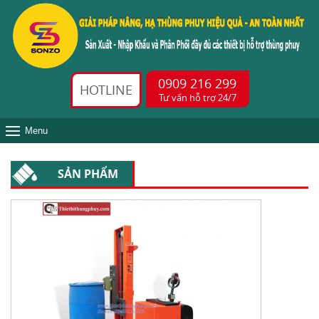
0909 216 299
HOTLINE
Tư vấn hỗ trợ 24/7
Menu
SẢN PHẨM