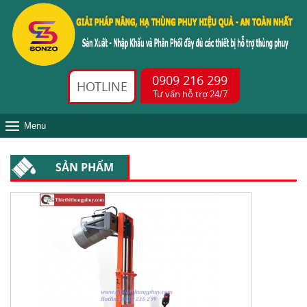
0909 216 299
HOTLINE
Tư vấn hỗ trợ 24/7
Menu
SẢN PHẨM