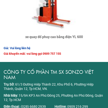
xe quay đổ phuy cao bằng điện YL 600
Giá: Vui lòng liên hệ
Giá khuyến mãi: vui lòng gọi 0909 757 155
CÔNG TY CỔ PHẦN TM SX SONZO VIỆT
NAM
Trụ Sở:
61/3 Đường Hiệp Thành 22, Khu Phố 6, Phường Hiệp
Thành, Quận 12, Tp HCM, VN.
Nhà Máy:
15/9A KP3 An Phú Đông 25, Phường An Phú Đông, Quận
12, Tp.HCM
Điện thoại:
(028) 6680 2939
Hotline:
0909 216 299