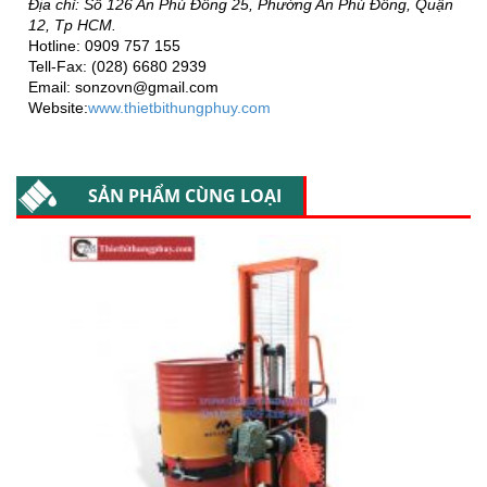
Địa chỉ: Số 126 An Phú Đông 25, Phường An Phú Đông, Quận
12, Tp HCM.
Hotline: 0909 757 155
Tell-Fax: (028) 6680 2939
Email: sonzovn@gmail.com
Website:
www.thietbithungphuy.com
SẢN PHẨM CÙNG LOẠI