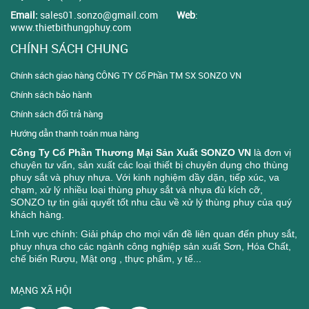
Email:
sales01.sonzo@gmail.com
Web
:
www.thietbithungphuy.com
CHÍNH SÁCH CHUNG
Chính sách giao hàng CÔNG TY Cổ Phần TM SX SONZO VN
Chính sách bảo hành
Chính sách đổi trả hàng
Hướng dẫn thanh toán mua hàng
Công Ty Cổ Phần Thương Mại Sản Xuất SONZO VN
là đơn vị
chuyên tư vấn, sản xuất các loại thiết bị chuyên dụng cho thùng
phuy sắt và phuy nhựa. Với kinh nghiệm dầy dặn, tiếp xúc, va
chạm, xử lý nhiều loại thùng phuy sắt và nhựa đủ kích cỡ,
SONZO tự tin giải quyết tốt nhu cầu về xử lý thùng phuy của quý
khách hàng.
Lĩnh vực chính: Giải pháp cho mọi vấn đề liên quan đến phuy sắt,
phuy nhựa cho các ngành công nghiệp sản xuất Sơn, Hóa Chất,
chế biến Rượu, Mật ong , thực phẩm, y tế...
MẠNG XÃ HỘI