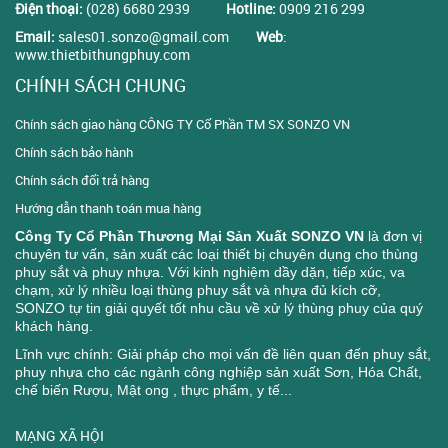
Điện thoại:
(028) 6680 2939
Hotline:
0909 216 299
Email:
sales01.sonzo@gmail.com
Web
:
www.thietbithungphuy.com
CHÍNH SÁCH CHUNG
Chính sách giao hàng CÔNG TY Cổ Phần TM SX SONZO VN
Chính sách bảo hành
Chính sách đổi trả hàng
Hướng dẫn thanh toán mua hàng
Công Ty Cổ Phần Thương Mại Sản Xuất SONZO VN
là đơn vị
chuyên tư vấn, sản xuất các loại thiết bị chuyên dụng cho thùng
phuy sắt và phuy nhựa. Với kinh nghiệm dầy dặn, tiếp xúc, va
chạm, xử lý nhiều loại thùng phuy sắt và nhựa đủ kích cỡ,
SONZO tự tin giải quyết tốt nhu cầu về xử lý thùng phuy của quý
khách hàng.
Lĩnh vực chính: Giải pháp cho mọi vấn đề liên quan đến phuy sắt,
phuy nhựa cho các ngành công nghiệp sản xuất Sơn, Hóa Chất,
chế biến Rượu, Mật ong , thực phẩm, y tế...
MẠNG XÃ HỘI