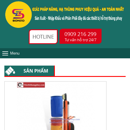
0909 216 299
HOTLINE
Tư vấn hỗ trợ 24/7
Menu
SẢN PHẨM