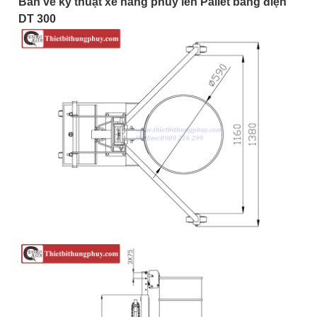
Bản vẽ kỹ thuật xe nâng phuy lên Pallet bằng điện
DT 300