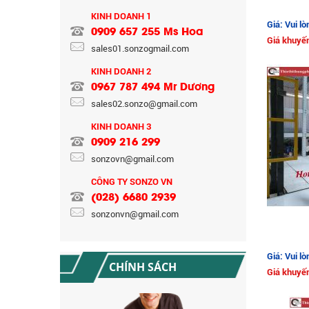
KINH DOANH 1
Giá: Vui lò
0909 657 255 Ms Hoa
Giá khuyến
sales01.sonzogmail.com
KINH DOANH 2
0967 787 494 Mr Dương
CHÍNH SÁCH GIAO HÀNG CÔNG TY
CỔ PHẦN TM SX SONZO VN
sales02.sonzo@gmail.com
KINH DOANH 3
0909 216 299
sonzovn@gmail.com
CÔNG TY SONZO VN
(028) 6680 2939
sonzonvn@gmail.com
CHÍNH SÁCH BẢO HÀNH
Giá: Vui lò
CHÍNH SÁCH
Giá khuyến