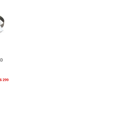
5D
16 299