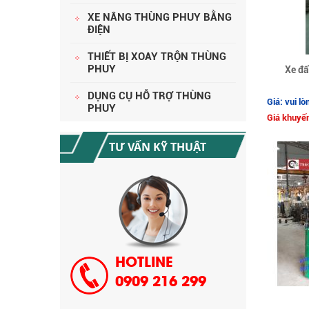
XE NÂNG THÙNG PHUY BẰNG
ĐIỆN
THIẾT BỊ XOAY TRỘN THÙNG
PHUY
Xe đẩ
CHÍNH SÁCH ĐỔI TRẢ HÀNG
DỤNG CỤ HỖ TRỢ THÙNG
Giá: vui lò
PHUY
Giá khuyến
TƯ VẤN KỸ THUẬT
HƯỚNG DẪN THANH TOÁN MUA
HÀNG
HOTLINE
0909 216 299