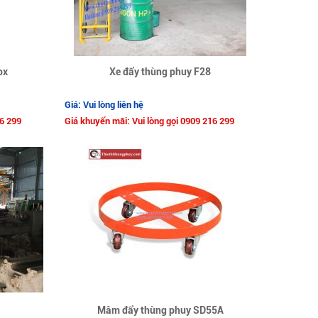
ox
Xe đẩy thùng phuy F28
Giá: Vui lòng liên hệ
16 299
Giá khuyến mãi: Vui lòng gọi 0909 216 299
Mâm đẩy thùng phuy SD55A