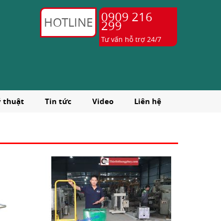
0909 216
HOTLINE
299
Tư vấn hỗ trợ 24/7
ỹ thuật
Tin tức
Video
Liên hệ