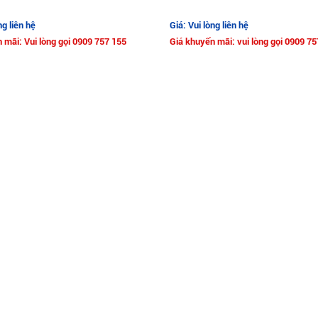
ng liên hệ
Giá: Vui lòng liên hệ
 mãi: Vui lòng gọi 0909 757 155
Giá khuyến mãi: vui lòng gọi 0909 75