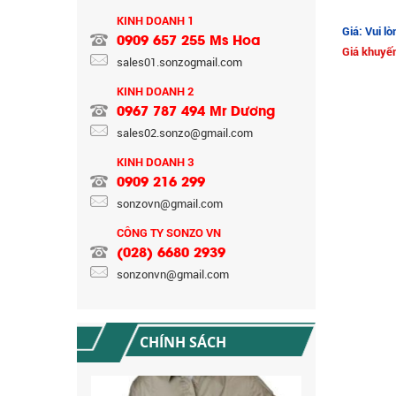
KINH DOANH 1
Giá: Vui lò
0909 657 255 Ms Hoa
Giá khuyến
sales01.sonzogmail.com
KINH DOANH 2
0967 787 494 Mr Dương
CHÍNH SÁCH BẢO HÀNH
sales02.sonzo@gmail.com
KINH DOANH 3
0909 216 299
sonzovn@gmail.com
CÔNG TY SONZO VN
(028) 6680 2939
sonzonvn@gmail.com
CHÍNH SÁCH ĐỔI TRẢ HÀNG
CHÍNH SÁCH