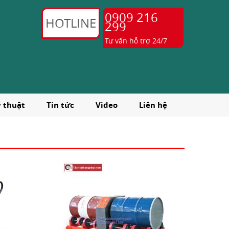
0909 216
HOTLINE
299
Tư vấn hỗ trợ 24/7
ỹ thuật
Tin tức
Video
Liên hệ