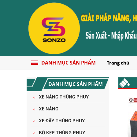
DANH MỤC SẢN PHẨM
Trang chủ
DANH MỤC SẢN PHẨM
XE NÂNG THÙNG PHUY
CHÍNH SÁCH ĐỔI TRẢ HÀNG
XE NÂNG
XE ĐẨY THÙNG PHUY
BỘ KẸP THÙNG PHUY