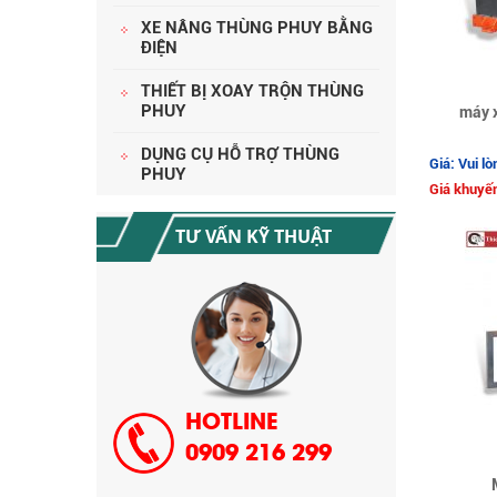
XE NÂNG THÙNG PHUY BẰNG
ĐIỆN
THIẾT BỊ XOAY TRỘN THÙNG
PHUY
HƯỚNG DẪN THANH TOÁN MUA
máy 
HÀNG
DỤNG CỤ HỖ TRỢ THÙNG
Giá: Vui lò
PHUY
Giá khuyến
TƯ VẤN KỸ THUẬT
CHÍNH SÁCH GIAO HÀNG CÔNG TY
CỔ PHẦN TM SX SONZO VN
HOTLINE
0909 216 299