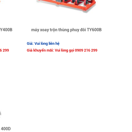
 TY400B
máy xoay trộn thùng phuy đôi TY600B
Giá: Vui lòng liên hệ
16 299
Giá khuyến mãi: Vui lòng gọi 0909 216 299
Y 400D