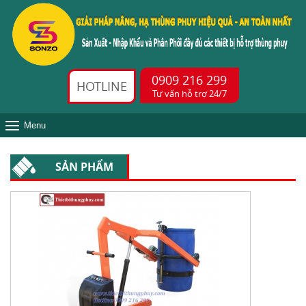
0909 216 299
HOTLINE
Tư vấn hỗ trợ 24/7
Menu
SẢN PHẨM