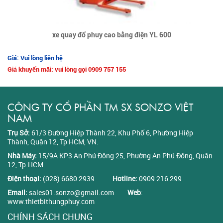
xe quay đổ phuy cao bằng điện YL 600
Giá: Vui lòng liên hệ
Giá khuyến mãi: vui lòng gọi 0909 757 155
CÔNG TY CỔ PHẦN TM SX SONZO VIỆT
NAM
Trụ Sở:
61/3 Đường Hiệp Thành 22, Khu Phố 6, Phường Hiệp
Thành, Quận 12, Tp HCM, VN.
Nhà Máy:
15/9A KP3 An Phú Đông 25, Phường An Phú Đông, Quận
12, Tp.HCM
Điện thoại:
(028) 6680 2939
Hotline:
0909 216 299
Email:
sales01.sonzo@gmail.com
Web
:
www.thietbithungphuy.com
CHÍNH SÁCH CHUNG