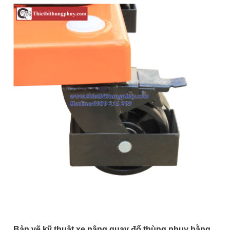
Bản vẽ kỹ thuật xe nâng quay đổ thùng phuy bằng