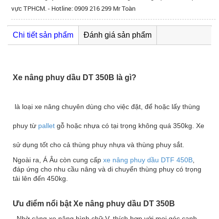
vực TPHCM. - Hotline: 0909 216 299 Mr Toàn
Chi tiết sản phẩm
Đánh giá sản phẩm
Xe nâng phuy dầu DT 350B là gì?
là loại xe nâng chuyên dùng cho việc đặt, để hoặc lấy thùng
phuy từ
pallet
gỗ hoặc nhựa có tại trọng không quá 350kg. Xe
sử dụng tốt cho cả thùng phuy nhựa và thùng phuy sắt.
Ngoài ra, Á Âu còn cung cấp
xe nâng phuy dầu DTF 450B
,
đáp ứng cho nhu cầu nâng và di chuyển thùng phuy có trọng
tải lên đến 450kg.
Ưu điểm nổi bật
Xe nâng phuy dầu DT 350B
Nhờ càng xe nâng hình chữ V, thích hợp với mọi góc cạnh
-