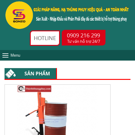
0909 216 299
HOTLINE
Tư vấn hỗ trợ 24/7
Menu
SẢN PHẨM