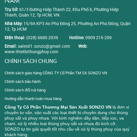
NAM
Trụ Sở:
61/3 Đường Hiệp Thành 22, Khu Phố 6, Phường Hiệp
Thành, Quận 12, Tp HCM, VN.
Nhà Máy:
15/9A KP3 An Phú Đông 25, Phường An Phú Đông, Quận
12, Tp.HCM
Điện thoại:
(028) 6680 2939
Hotline:
0909 216 299
Email:
sales01.sonzo@gmail.com
Web
:
www.thietbithungphuy.com
CHÍNH SÁCH CHUNG
Chính sách giao hàng CÔNG TY Cổ Phần TM SX SONZO VN
Chính sách bảo hành
Chính sách đổi trả hàng
Hướng dẫn thanh toán mua hàng
Công Ty Cổ Phần Thương Mại Sản Xuất SONZO VN
là đơn vị
chuyên tư vấn, sản xuất các loại thiết bị chuyên dụng cho thùng
phuy sắt và phuy nhựa. Với kinh nghiệm dầy dặn, tiếp xúc, va
chạm, xử lý nhiều loại thùng phuy sắt và nhựa đủ kích cỡ,
SONZO tự tin giải quyết tốt nhu cầu về xử lý thùng phuy của quý
khách hàng.