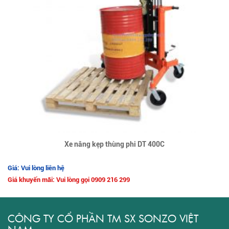
Xe nâng kẹp thùng phi DT 400C
Giá: Vui lòng liên hệ
Giá khuyến mãi: Vui lòng gọi 0909 216 299
CÔNG TY CỔ PHẦN TM SX SONZO VIỆT