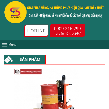
0909 216 299
HOTLINE
Tư vấn hỗ trợ 24/7
Menu
SẢN PHẨM