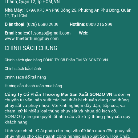
Thành, Quận 12, Tp HCM, VN.
Nhà Máy:
15/9A KP3 An Phú Đông 25, Phường An Phú Đông, Quận
12, Tp.HCM
Điện thoại:
(028) 6680 2939
Hotline:
0909 216 299
Email:
sales01.sonzo@gmail.com
Web
:
www.thietbithungphuy.com
CHÍNH SÁCH CHUNG
Chính sách giao hàng CÔNG TY Cổ Phần TM SX SONZO VN
Chính sách bảo hành
Chính sách đổi trả hàng
Hướng dẫn thanh toán mua hàng
Công Ty Cổ Phần Thương Mại Sản Xuất SONZO VN
là đơn vị
chuyên tư vấn, sản xuất các loại thiết bị chuyên dụng cho thùng
phuy sắt và phuy nhựa. Với kinh nghiệm dầy dặn, tiếp xúc, va
chạm, xử lý nhiều loại thùng phuy sắt và nhựa đủ kích cỡ,
SONZO tự tin giải quyết tốt nhu cầu về xử lý thùng phuy của quý
khách hàng.
Lĩnh vực chính: Giải pháp cho mọi vấn đề liên quan đến phuy sắt,
phuy nhựa cho các ngành công nghiệp sản xuất Sơn, Hóa Chất,