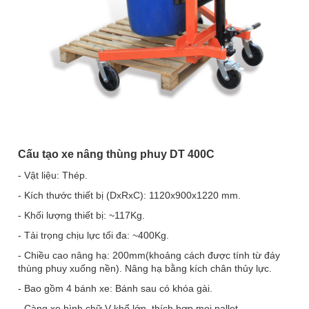
Cấu tạo xe nâng thùng phuy DT 400C
- Vật liệu: Thép.
- Kích thước thiết bị (DxRxC): 1120x900x1220 mm.
- Khối lượng thiết bị: ~117Kg.
- Tải trọng chịu lực tối đa: ~400Kg.
- Chiều cao nâng hạ: 200mm
(khoảng cách được tính từ đáy
thùng phuy xuống nền).
Nâng hạ bằng kích chân thủy lực.
- Bao gồm 4 bánh xe: Bánh sau có khóa gài.
- Càng xe hình chữ V khổ lớn, thích hợp mọi pallet.