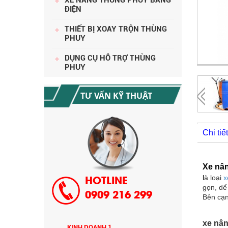
ĐIỆN
THIẾT BỊ XOAY TRỘN THÙNG
PHUY
HƯỚNG DẪN THANH TOÁN MUA
HÀNG
DỤNG CỤ HỖ TRỢ THÙNG
PHUY
TƯ VẤN KỸ THUẬT
Chi ti
CHÍNH SÁCH GIAO HÀNG CÔNG TY
CỔ PHẦN TM SX SONZO VN
Xe nân
l
à loại
x
HOTLINE
gọn, dể
0909 216 299
Bên cạn
xe nân
KINH DOANH 1