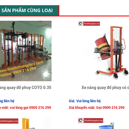
SẢN PHẨM CÙNG LOẠI
âng quay đổ phuy COTO 0.35
Xe nâng quay đổ phuy có 
ng liên hệ
Giá: Vui lòng liên hệ
 mãi: vui lòng gọi 0909 216 299
Giá khuyến mãi: Gọi 0909 216 299