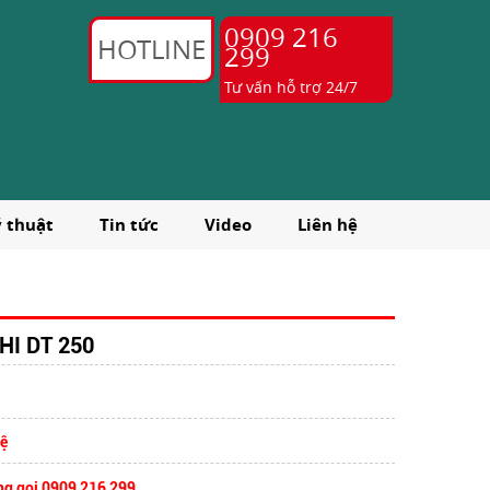
0909 216
HOTLINE
299
Tư vấn hỗ trợ 24/7
ỹ thuật
Tin tức
Video
Liên hệ
HI DT 250
hệ
ng gọi 0909 216 299