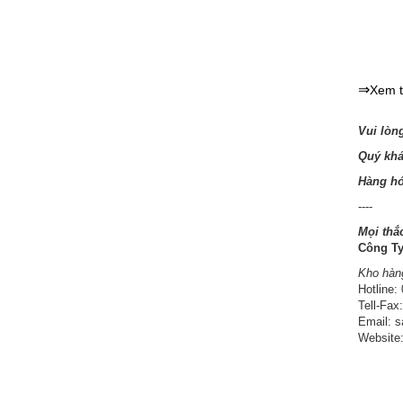
⇒
Xem t
Vui lòn
Quý khá
Hàng hó
----
Mọi thắ
Công T
Kho hàn
Hotline:
Tell-Fax
Email: 
Website