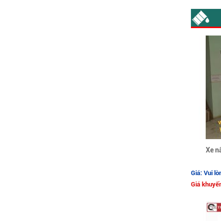
Xe n
Giá: Vui lò
Giá khuyến