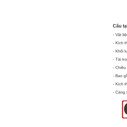
Cấu tạ
- Vật li
CHÍNH SÁCH BẢO HÀNH
- Kích 
- Khối l
- Tải tr
- Chiều
- Bao g
- Kích 
- Càng 