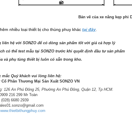
Bản vẽ của xe nâng kẹp phi 
hêm nhiều loại thiết bị cho thùng phuy khác
tại đây
.
g liên hệ với SONZO để có dòng sản phẩm tốt với giá cả hợp lý
ch có thể test mẫu tại SONZO trước khi quyết định đầu tư sản phẩm
a và phụ tùng thiết bị luôn có sẵn trong kho.
c mắc Quý khách vui lòng liên hệ:
y Cổ Phần Thương Mại Sản Xuất SONZO VN
g: 126 An Phú Đông 25, Phường An Phú Đông, Quận 12, Tp HCM.
 0909 216 299 Mr Toàn
: (028) 6680 2939
sales01.sonzo@gmail.com
:
www.thietbithungphuy.com