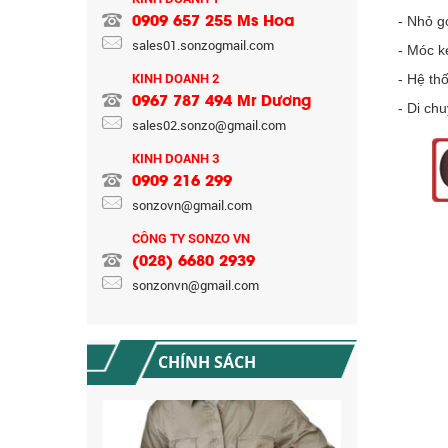
- Nhỏ g
0909 657 255 Ms Hoa
sales01.sonzogmail.com
- Móc k
KINH DOANH 2
- Hệ th
0967 787 494 Mr Dương
CHÍNH SÁCH BẢO HÀNH
- Di ch
sales02.sonzo@gmail.com
KINH DOANH 3
0909 216 299
sonzovn@gmail.com
CÔNG TY SONZO VN
(028) 6680 2939
sonzonvn@gmail.com
CHÍNH SÁCH ĐỔI TRẢ HÀNG
CHÍNH SÁCH