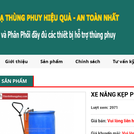
Giới thiệu
Sản phẩm
Chính sách
Tư vấn k
SẢN PHẨM
XE NÂNG KẸP P
Lượt xem: 2971
Giá bán:
Vui lòng liên 
Giá khuyến mãi:
Vui lò