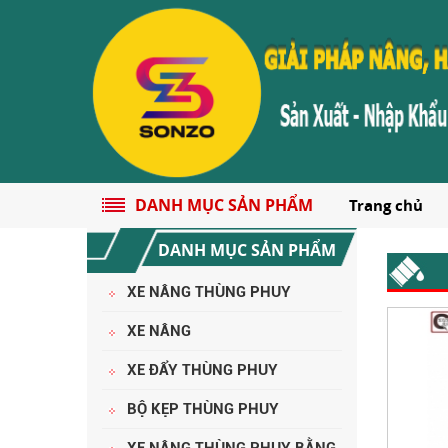
DANH MỤC SẢN PHẨM
Trang chủ
DANH MỤC SẢN PHẨM
XE NÂNG THÙNG PHUY
CHÍNH SÁCH ĐỔI TRẢ HÀNG
XE NÂNG
XE ĐẨY THÙNG PHUY
BỘ KẸP THÙNG PHUY
XE NÂNG THÙNG PHUY BẰNG