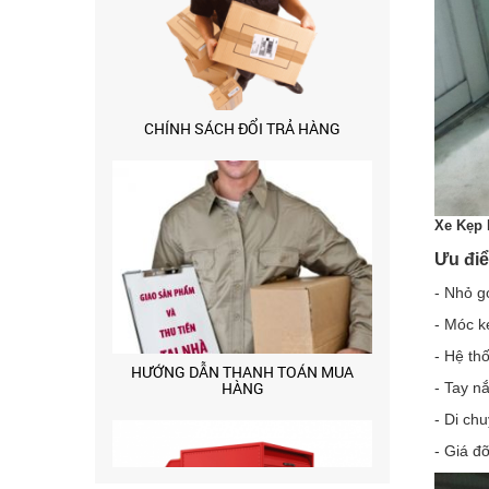
HƯỚNG DẪN THANH TOÁN MUA
HÀNG
Xe Kẹp 
Ưu đi
- Nhỏ g
- Móc k
- Hệ th
- Tay n
- Di ch
- Giá đ
CHÍNH SÁCH GIAO HÀNG CÔNG TY
CỔ PHẦN TM SX SONZO VN