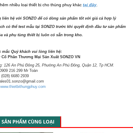
hêm nhiều loại thiết bị cho thùng phuy khác
tại đây
.
g liên hệ với SONZO để có dòng sản phẩm tốt với giá cả hợp lý
ch có thể test mẫu tại SONZO trước khi quyết định đầu tư sản phẩm
a và phụ tùng thiết bị luôn có sẵn trong kho.
c mắc Quý khách vui lòng liên hệ:
y Cổ Phần Thương Mại Sản Xuất SONZO VN
g: 126 An Phú Đông 25, Phường An Phú Đông, Quận 12, Tp HCM.
 0909 216 299 Mr Toàn
: (028) 6680 2939
sales01.sonzo@gmail.com
:
www.thietbithungphuy.com
SẢN PHẨM CÙNG LOẠI