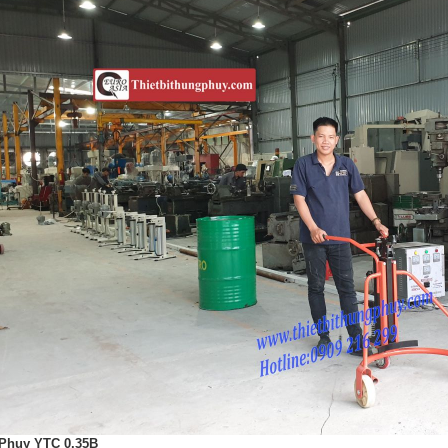
Phuy YTC 0.35B