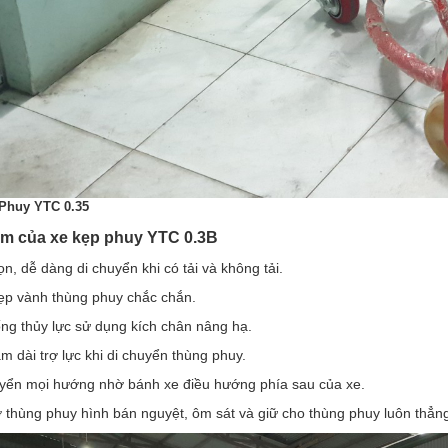
Phuy YTC 0.35
ểm của xe kẹp phuy
YTC 0.3B
ọn, dễ dàng di chuyển khi có tải và không tải.
ẹp vành thùng phuy chắc chắn.
ống thủy lực sử dụng kích chân nâng hạ.
ắm dài trợ lực khi di chuyển thùng phuy.
uyển mọi hướng nhờ bánh xe điều hướng phía sau của xe.
ỡ thùng phuy hình bán nguyệt, ôm sát và giữ cho thùng phuy luôn thẳng