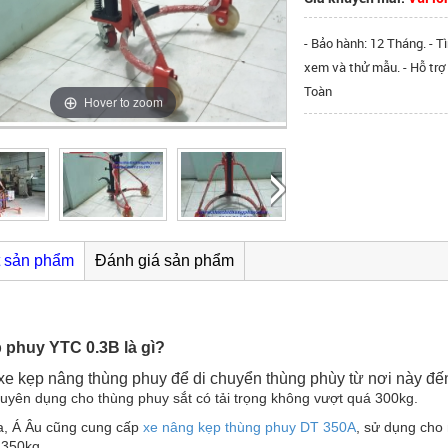
- Bảo hành: 12 Tháng. - T
xem và thử mẫu. - Hỗ trợ
Toàn
Hover to zoom
ết sản phẩm
Đánh giá sản phẩm
 phuy YTC 0.3B là gì?
i xe kẹp nâng thùng phuy để di chuyển thùng phùy từ nơi này đ
uyên dụng cho thùng phuy sắt có tải trọng không vượt quá 300kg.
a, Á Âu cũng cung cấp
xe nâng kẹp thùng phuy DT 350A
, sử dụng cho
 350kg.