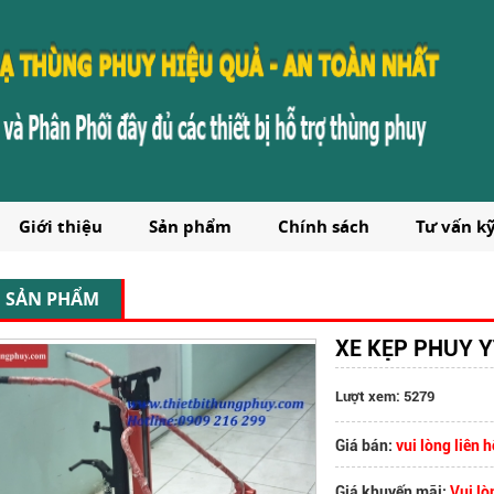
Giới thiệu
Sản phẩm
Chính sách
Tư vấn k
SẢN PHẨM
XE KẸP PHUY Y
Lượt xem: 5279
Giá bán:
vui lòng liên h
Giá khuyến mãi:
Vui lò