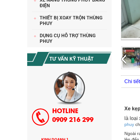
ĐIỆN
THIẾT BỊ XOAY TRỘN THÙNG
PHUY
DỤNG CỤ HỖ TRỢ THÙNG
PHUY
HƯỚNG DẪN THANH TOÁN MUA
HÀNG
TƯ VẤN KỸ THUẬT
Chi ti
Xe kẹp
HOTLINE
là loạ
0909 216 299
phuy
ch
CHÍNH SÁCH GIAO HÀNG CÔNG TY
CỔ PHẦN TM SX SONZO VN
Ngoài r
lên đến
KINH DOANH 1