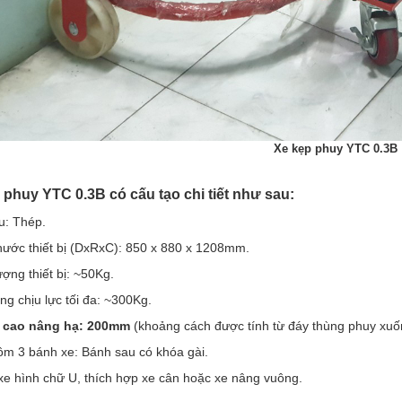
Xe kẹp phuy YTC 0.3B
p phuy
YTC 0.3B
có cấu tạo chi tiết như sau:
ệu: Thép.
thước thiết bị (DxRxC): 850 x 880 x 1208mm.
ượng thiết bị: ~50Kg.
ọng chịu lực tối đa: ~300Kg.
u cao nâng hạ: 200mm
(khoảng cách được tính từ đáy thùng phuy xuố
ồm 3 bánh xe: Bánh sau có khóa gài.
xe hình chữ U, thích hợp xe cân hoặc xe nâng vuông.