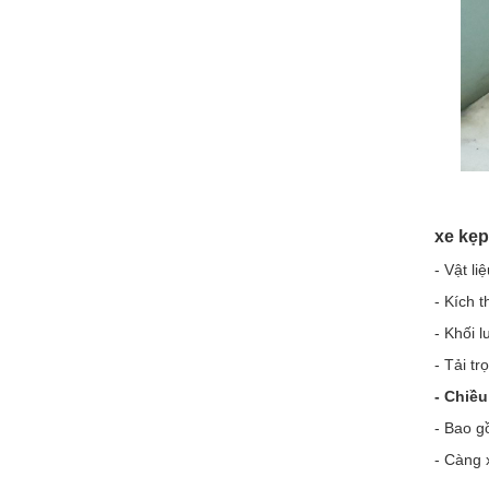
xe kẹ
- Vật li
- Kích 
- Khối l
- Tải tr
- Chiề
- Bao g
- Càng 