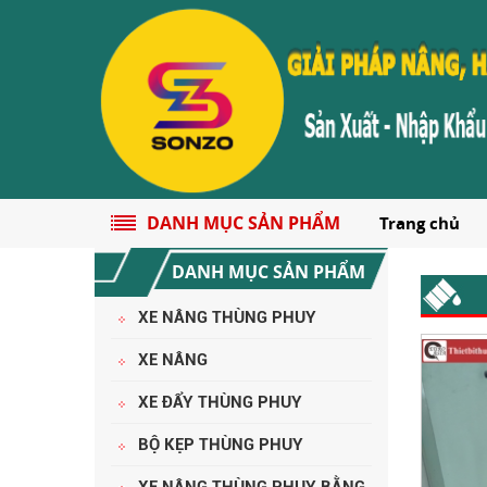
DANH MỤC SẢN PHẨM
Trang chủ
DANH MỤC SẢN PHẨM
XE NÂNG THÙNG PHUY
XE NÂNG
XE ĐẨY THÙNG PHUY
CHÍNH SÁCH ĐỔI TRẢ HÀNG
BỘ KẸP THÙNG PHUY
XE NÂNG THÙNG PHUY BẰNG