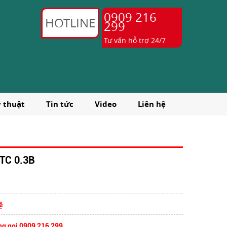
0909 216
HOTLINE
299
Tư vấn hỗ trợ 24/7
ỹ thuật
Tin tức
Video
Liên hệ
TC 0.3B
ệ
ng gọi 0909 216 299