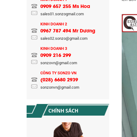
0909 657 255 Ms Hoa
sales01.sonzogmail.com
KINH DOANH 2
0967 787 494 Mr Dương
sales02.sonzo@gmail.com
KINH DOANH 3
0909 216 299
CHÍNH SÁCH BẢO HÀNH
sonzovn@gmail.com
CÔNG TY SONZO VN
(028) 6680 2939
sonzonvn@gmail.com
CHÍNH SÁCH
CHÍNH SÁCH ĐỔI TRẢ HÀNG