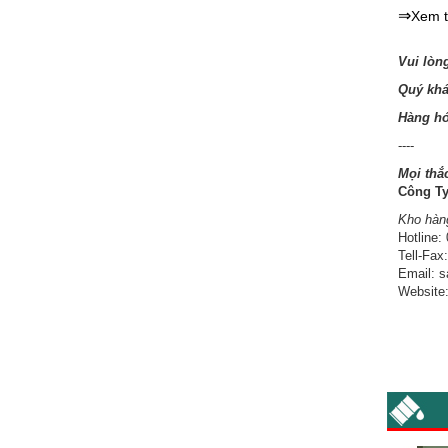
⇒
Xem t
Vui lòn
Quý khá
Hàng hó
----
Mọi thắ
Công T
Kho hàn
Hotline:
Tell-Fax
Email: 
Website