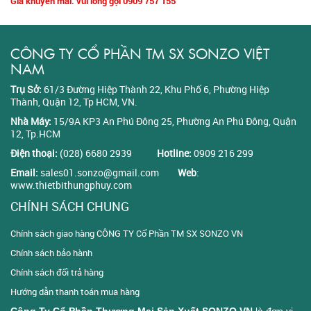
Giá khuyến mãi: vui lòng gọi 0909 757 155
CÔNG TY CỔ PHẦN TM SX SONZO VIỆT
NAM
Trụ Sở:
61/3 Đường Hiệp Thành 22, Khu Phố 6, Phường Hiệp
Thành, Quận 12, Tp HCM, VN.
Nhà Máy:
15/9A KP3 An Phú Đông 25, Phường An Phú Đông, Quận
12, Tp.HCM
Điện thoại:
(028) 6680 2939
Hotline:
0909 216 299
Email:
sales01.sonzo@gmail.com
Web
:
www.thietbithungphuy.com
CHÍNH SÁCH CHUNG
Chính sách giao hàng CÔNG TY Cổ Phần TM SX SONZO VN
Chính sách bảo hành
Chính sách đổi trả hàng
Hướng dẫn thanh toán mua hàng