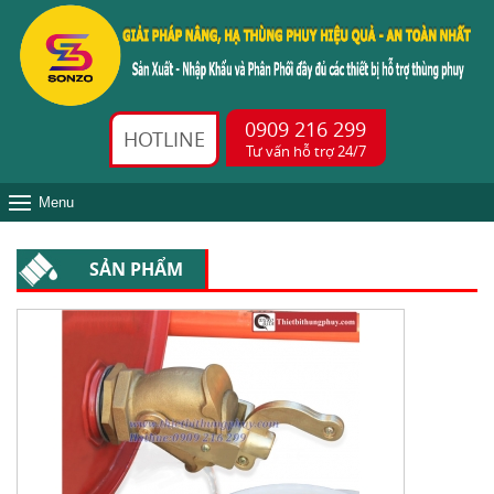
0909 216 299
HOTLINE
Tư vấn hỗ trợ 24/7
Menu
SẢN PHẨM