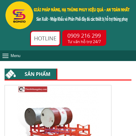
0909 216 299
HOTLINE
Tư vấn hỗ trợ 24/7
Menu
SẢN PHẨM