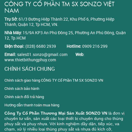
CÔNG TY CỔ PHẦN TM SX SONZO VIỆT
NAM
Trụ Sở:
61/3 Đường Hiệp Thành 22, Khu Phố 6, Phường Hiệp
Thành, Quận 12, Tp HCM, VN.
Nhà Máy:
15/9A KP3 An Phú Đông 25, Phường An Phú Đông, Quận
12, Tp.HCM
Điện thoại:
(028) 6680 2939
Hotline:
0909 216 299
Email:
sales01.sonzo@gmail.com
Web
:
www.thietbithungphuy.com
CHÍNH SÁCH CHUNG
Chính sách giao hàng CÔNG TY Cổ Phần TM SX SONZO VN
Chính sách bảo hành
Chính sách đổi trả hàng
Hướng dẫn thanh toán mua hàng
Công Ty Cổ Phần Thương Mại Sản Xuất SONZO VN
là đơn vị
chuyên tư vấn, sản xuất các loại thiết bị chuyên dụng cho thùng
phuy sắt và phuy nhựa. Với kinh nghiệm dầy dặn, tiếp xúc, va
chạm, xử lý nhiều loại thùng phuy sắt và nhựa đủ kích cỡ,