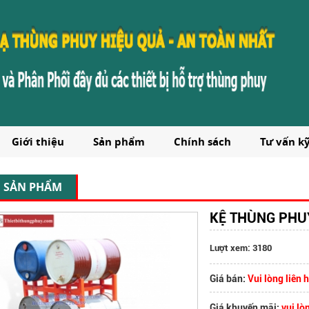
Giới thiệu
Sản phẩm
Chính sách
Tư vấn k
SẢN PHẨM
KỆ THÙNG PHUY
Lượt xem: 3180
Giá bán:
Vui lòng liên 
Giá khuyến mãi:
vui lò