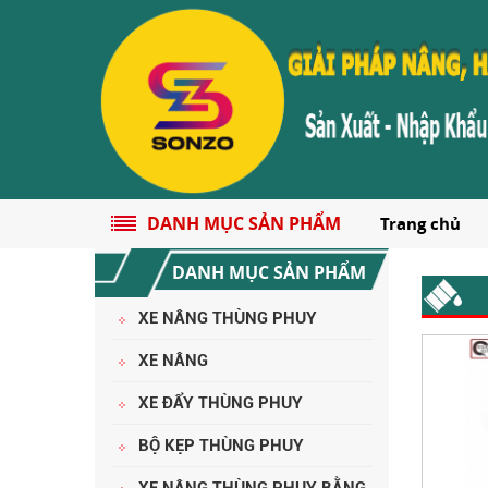
DANH MỤC SẢN PHẨM
Trang chủ
DANH MỤC SẢN PHẨM
XE NÂNG THÙNG PHUY
CHÍNH SÁCH ĐỔI TRẢ HÀNG
XE NÂNG
XE ĐẨY THÙNG PHUY
BỘ KẸP THÙNG PHUY
XE NÂNG THÙNG PHUY BẰNG