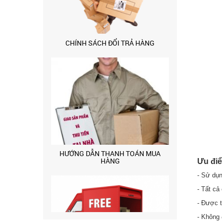
HƯỚNG DẪN THANH TOÁN MUA
HÀNG
Ưu đi
CHÍNH SÁCH GIAO HÀNG CÔNG TY
- Sử dụn
CỔ PHẦN TM SX SONZO VN
- Tất cả
- Được t
- Không 