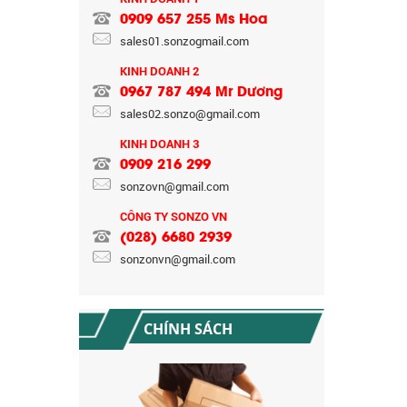
0909 657 255 Ms Hoa
sales01.sonzogmail.com
KINH DOANH 2
0967 787 494 Mr Dương
CHÍNH SÁCH BẢO HÀNH
sales02.sonzo@gmail.com
KINH DOANH 3
0909 216 299
sonzovn@gmail.com
CÔNG TY SONZO VN
(028) 6680 2939
sonzonvn@gmail.com
CHÍNH SÁCH ĐỔI TRẢ HÀNG
CHÍNH SÁCH