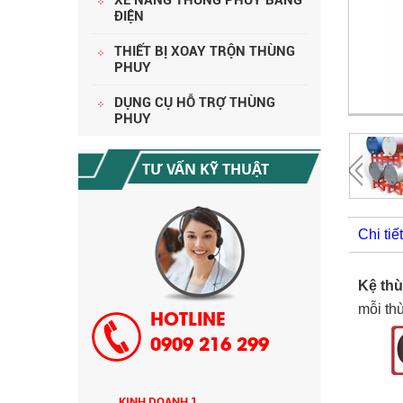
ĐIỆN
THIẾT BỊ XOAY TRỘN THÙNG
PHUY
HƯỚNG DẪN THANH TOÁN MUA
HÀNG
DỤNG CỤ HỖ TRỢ THÙNG
PHUY
TƯ VẤN KỸ THUẬT
Chi ti
CHÍNH SÁCH GIAO HÀNG CÔNG TY
Kệ th
CỔ PHẦN TM SX SONZO VN
mỗi th
HOTLINE
0909 216 299
KINH DOANH 1