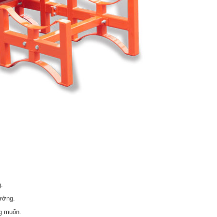
.
xưởng.
ng muốn.