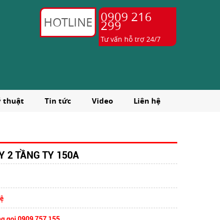
0909 216
HOTLINE
299
Tư vấn hỗ trợ 24/7
ỹ thuật
Tin tức
Video
Liên hệ
 2 TẦNG TY 150A
hệ
ng gọi 0909 757 155