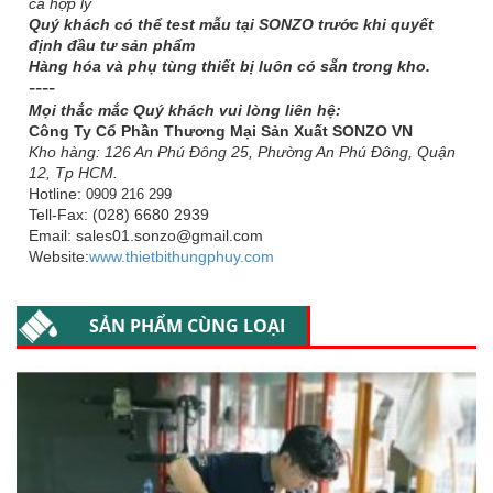
cả hợp lý
Quý khách có thể test mẫu tại SONZO trước khi quyết
định đầu tư sản phẩm
Hàng hóa và phụ tùng thiết bị luôn có sẵn trong kho.
----
Mọi thắc mắc Quý khách vui lòng liên hệ:
Công Ty Cổ Phần Thương Mại Sản Xuất SONZO VN
Kho hàng: 126 An Phú Đông 25, Phường An Phú Đông, Quận
12, Tp HCM.
Hotline:
0909 216 299
Tell-Fax: (028) 6680 2939
Email: sales01.sonzo@gmail.com
Website:
www.thietbithungphuy.com
SẢN PHẨM CÙNG LOẠI