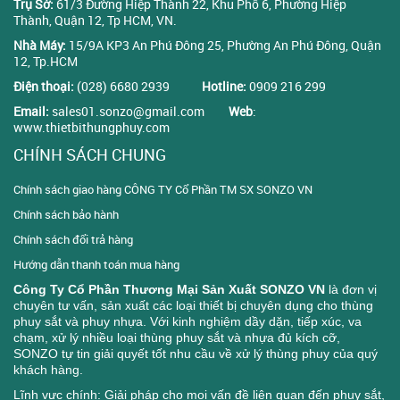
Trụ Sở:
61/3 Đường Hiệp Thành 22, Khu Phố 6, Phường Hiệp
Thành, Quận 12, Tp HCM, VN.
Nhà Máy:
15/9A KP3 An Phú Đông 25, Phường An Phú Đông, Quận
12, Tp.HCM
Điện thoại:
(028) 6680 2939
Hotline:
0909 216 299
Email:
sales01.sonzo@gmail.com
Web
:
www.thietbithungphuy.com
CHÍNH SÁCH CHUNG
Chính sách giao hàng CÔNG TY Cổ Phần TM SX SONZO VN
Chính sách bảo hành
Chính sách đổi trả hàng
Hướng dẫn thanh toán mua hàng
Công Ty Cổ Phần Thương Mại Sản Xuất SONZO VN
là đơn vị
chuyên tư vấn, sản xuất các loại thiết bị chuyên dụng cho thùng
phuy sắt và phuy nhựa. Với kinh nghiệm dầy dặn, tiếp xúc, va
chạm, xử lý nhiều loại thùng phuy sắt và nhựa đủ kích cỡ,
SONZO tự tin giải quyết tốt nhu cầu về xử lý thùng phuy của quý
khách hàng.
Lĩnh vực chính: Giải pháp cho mọi vấn đề liên quan đến phuy sắt,