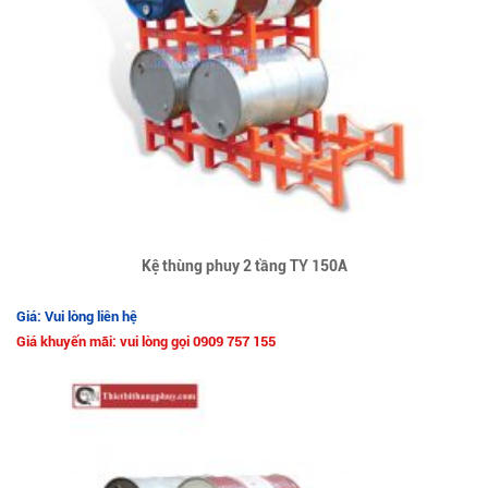
Kệ thùng phuy 2 tầng TY 150A
Giá: Vui lòng liên hệ
Giá khuyến mãi: vui lòng gọi 0909 757 155