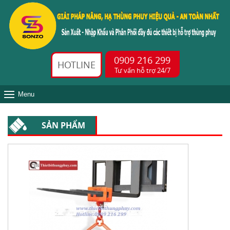
0909 216 299
HOTLINE
Tư vấn hỗ trợ 24/7
Menu
SẢN PHẨM