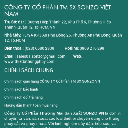
CÔNG TY CỔ PHẦN TM SX SONZO VIỆT
NAM
Trụ Sở:
61/3 Đường Hiệp Thành 22, Khu Phố 6, Phường Hiệp
Thành, Quận 12, Tp HCM, VN.
Nhà Máy:
15/9A KP3 An Phú Đông 25, Phường An Phú Đông, Quận
12, Tp.HCM
Điện thoại:
(028) 6680 2939
Hotline:
0909 216 299
Email:
sales01.sonzo@gmail.com
Web
:
www.thietbithungphuy.com
CHÍNH SÁCH CHUNG
Chính sách giao hàng CÔNG TY Cổ Phần TM SX SONZO VN
Chính sách bảo hành
Chính sách đổi trả hàng
Hướng dẫn thanh toán mua hàng
Công Ty Cổ Phần Thương Mại Sản Xuất SONZO VN
là đơn vị
chuyên tư vấn, sản xuất các loại thiết bị chuyên dụng cho thùng
phuy sắt và phuy nhựa. Với kinh nghiệm dầy dặn, tiếp xúc, va