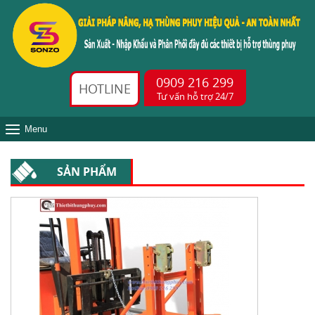
0909 216 299
HOTLINE
Tư vấn hỗ trợ 24/7
Menu
SẢN PHẨM