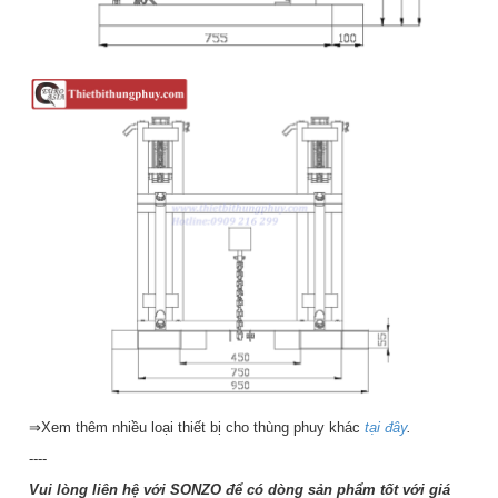
⇒Xem thêm nhiều loại thiết bị cho thùng phuy khác
tại đây
.
----
Vui lòng liên hệ với SONZO để có dòng sản phẩm tốt với giá