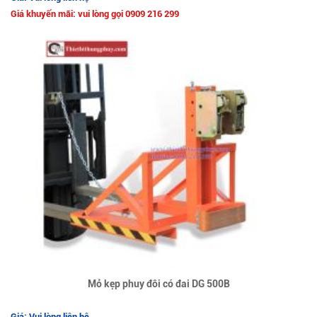
Giá khuyến mãi: vui lòng gọi 0909 216 299
Mỏ kẹp phuy đôi có đai DG 500B
Giá: Vui lòng liên hệ