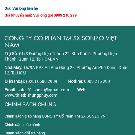
Giá: Vui lòng liên hệ
Giá khuyến mãi: Vui lòng gọi 0909 216 299
CÔNG TY CỔ PHẦN TM SX SONZO VIỆT
NAM
Trụ Sở:
61/3 Đường Hiệp Thành 22, Khu Phố 6, Phường Hiệp
Thành, Quận 12, Tp HCM, VN.
Nhà Máy:
15/9A KP3 An Phú Đông 25, Phường An Phú Đông, Quận
12, Tp.HCM
Điện thoại:
(028) 6680 2939
Hotline:
0909 216 299
Email:
sales01.sonzo@gmail.com
Web
:
www.thietbithungphuy.com
CHÍNH SÁCH CHUNG
Chính sách giao hàng CÔNG TY Cổ Phần TM SX SONZO VN
Chính sách bảo hành
Chính sách đổi trả hàng