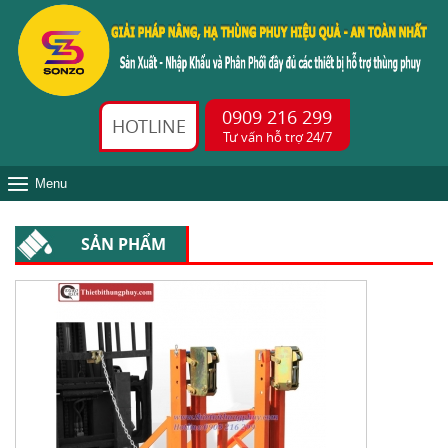
0909 216 299
HOTLINE
Tư vấn hỗ trợ 24/7
Menu
SẢN PHẨM