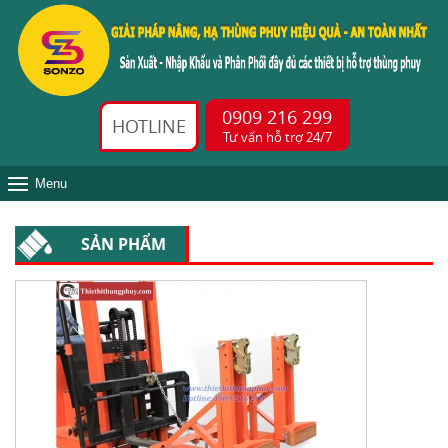
0909 216 299
HOTLINE
Tư vấn hỗ trợ 24/7
Menu
SẢN PHẨM