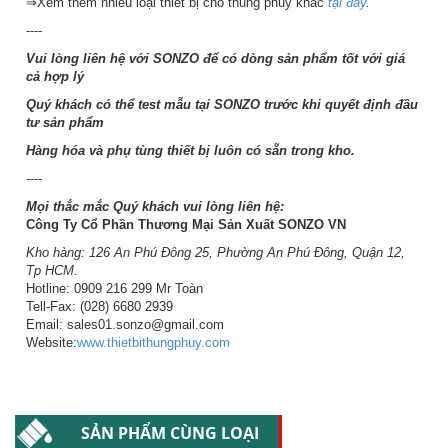
⇒Xem thêm nhiều loại thiết bị cho thùng phuy khác
tại đây
.
----
Vui lòng liên hệ với SONZO để có dòng sản phẩm tốt với giá
cả hợp lý
Quý khách có thể test mẫu tại SONZO trước khi quyết định đầu
tư sản phẩm
Hàng hóa và phụ tùng thiết bị luôn có sẵn trong kho.
----
Mọi thắc mắc Quý khách vui lòng liên hệ:
Công Ty Cổ Phần Thương Mại Sản Xuất SONZO VN
Kho hàng: 126 An Phú Đông 25, Phường An Phú Đông, Quận 12,
Tp HCM.
Hotline: 0909 216 299 Mr Toàn
Tell-Fax: (028) 6680 2939
Email: sales01.sonzo@gmail.com
Website:
www.thietbithungphuy.com
SẢN PHẨM CÙNG LOẠI