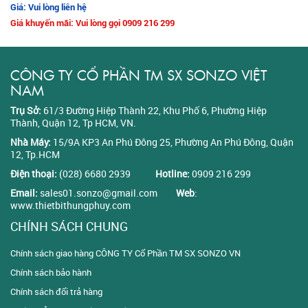
Giá: Vui lòng liên hệ
Giá khuyến mãi: Vui lòng gọi 0909 216 299
CÔNG TY CỔ PHẦN TM SX SONZO VIỆT
NAM
Trụ Sở:
61/3 Đường Hiệp Thành 22, Khu Phố 6, Phường Hiệp
Thành, Quận 12, Tp HCM, VN.
Nhà Máy:
15/9A KP3 An Phú Đông 25, Phường An Phú Đông, Quận
12, Tp.HCM
Điện thoại:
(028) 6680 2939
Hotline:
0909 216 299
Email:
sales01.sonzo@gmail.com
Web
:
www.thietbithungphuy.com
CHÍNH SÁCH CHUNG
Chính sách giao hàng CÔNG TY Cổ Phần TM SX SONZO VN
Chính sách bảo hành
Chính sách đổi trả hàng