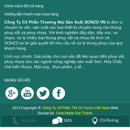
Chính sách đổi trả hàng
Hướng dẫn thanh toán mua hàng
Công Ty Cổ Phần Thương Mại Sản Xuất SONZO VN
là đơn vị
chuyên tư vấn, sản xuất các loại thiết bị chuyên dụng cho thùng
phuy sắt và phuy nhựa. Với kinh nghiệm dầy dặn, tiếp xúc, va
chạm, xử lý nhiều loại thùng phuy sắt và nhựa đủ kích cỡ,
SONZO tự tin giải quyết tốt nhu cầu về xử lý thùng phuy của quý
khách hàng.
Lĩnh vực chính: Giải pháp cho mọi vấn đề liên quan đến phuy sắt,
phuy nhựa cho các ngành công nghiệp sản xuất Sơn, Hóa Chất,
chế biến Rượu, Mật ong , thực phẩm, y tế...
MẠNG XÃ HỘI
2013 Copyright ©
Công Ty Cổ Phần TM SX Sonzo Việt Nam
Web
Design by
Cong Nghe Dat Thanh
Đang online: 3
|
Tổng:
429403
Chỉ Đường
Gọi điện
SMS