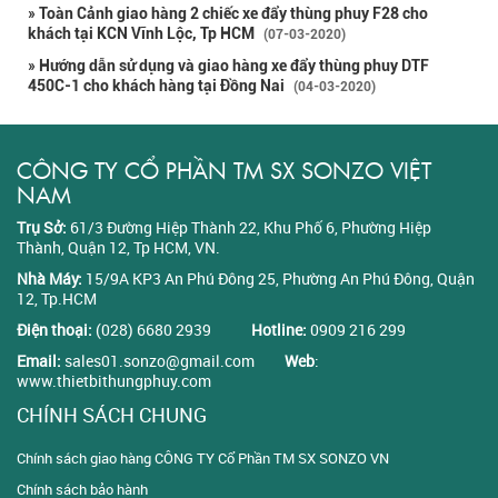
» Toàn Cảnh giao hàng 2 chiếc xe đẩy thùng phuy F28 cho
khách tại KCN Vĩnh Lộc, Tp HCM
(07-03-2020)
» Hướng dẫn sử dụng và giao hàng xe đẩy thùng phuy DTF
450C-1 cho khách hàng tại Đồng Nai
(04-03-2020)
CÔNG TY CỔ PHẦN TM SX SONZO VIỆT
NAM
Trụ Sở:
61/3 Đường Hiệp Thành 22, Khu Phố 6, Phường Hiệp
Thành, Quận 12, Tp HCM, VN.
Nhà Máy:
15/9A KP3 An Phú Đông 25, Phường An Phú Đông, Quận
12, Tp.HCM
Điện thoại:
(028) 6680 2939
Hotline:
0909 216 299
Email:
sales01.sonzo@gmail.com
Web
:
www.thietbithungphuy.com
CHÍNH SÁCH CHUNG
Chính sách giao hàng CÔNG TY Cổ Phần TM SX SONZO VN
Chính sách bảo hành